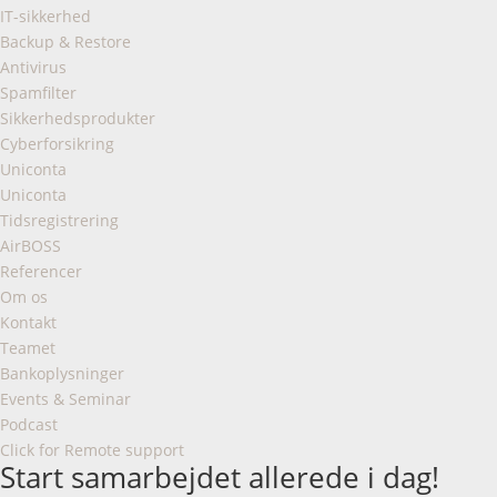
IT-sikkerhed
Backup & Restore
Antivirus
Spamfilter
Sikkerhedsprodukter
Cyberforsikring
Uniconta
Uniconta
Tidsregistrering
AirBOSS
Referencer
Om os
Kontakt
Teamet
Bankoplysninger
Events & Seminar
Podcast
Click for Remote support
Start samarbejdet allerede i dag!