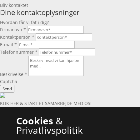
Bliv kontaktet
Dine kontaktoplysninger
Hvordan får vi fat i dig?
Firmanavn
*
Kontaktperson
*
E-mail
*
Telefonnummer
*
Beskrivelse
*
Captcha
Send
KLIK HER & START ET SAMARBEJDE MED OS!
Cookies
&
Privatlivspolitik