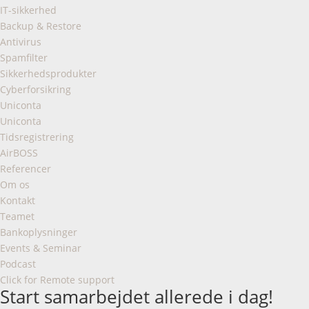
IT-sikkerhed
Backup & Restore
Antivirus
Spamfilter
Sikkerhedsprodukter
Cyberforsikring
Uniconta
Uniconta
Tidsregistrering
AirBOSS
Referencer
Om os
Kontakt
Teamet
Bankoplysninger
Events & Seminar
Podcast
Click for Remote support
Start samarbejdet allerede i dag!