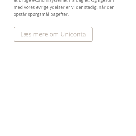
at bruge økonomisystemet fra dag ét. Og ligesom
med vores øvrige ydelser er vi der stadig, når der
opstår spørgsmål bagefter.
Læs mere om Uniconta
Det siger vores kunder:
Læs et par udtalelser fra nogle af vores gode kunder,
som vi lige nu gør IT & ERP enkelt for. Klik ind og se
et udpluk af vores kundeporteføjle.