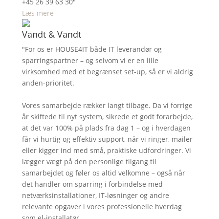
+45 26 39 63 30"
Læs mere
Vandt & Vandt
"For os er HOUSE4IT både IT leverandør og
sparringspartner – og selvom vi er en lille
virksomhed med et begrænset set-up, så er vi aldrig
anden-prioritet.
Vores samarbejde rækker langt tilbage. Da vi forrige
år skiftede til nyt system, sikrede et godt forarbejde,
at det var 100% på plads fra dag 1 – og i hverdagen
får vi hurtig og effektiv support, når vi ringer, mailer
eller kigger ind med små, praktiske udfordringer. Vi
lægger vægt på den personlige tilgang til
samarbejdet og føler os altid velkomne – også når
det handler om sparring i forbindelse med
netværksinstallationer, IT-løsninger og andre
relevante opgaver i vores professionelle hverdag
som el-installatør.