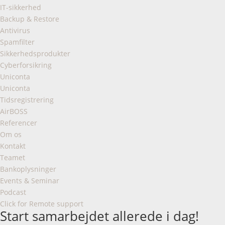
IT-sikkerhed
Backup & Restore
Antivirus
Spamfilter
Sikkerhedsprodukter
Cyberforsikring
Uniconta
Uniconta
Tidsregistrering
AirBOSS
Referencer
Om os
Kontakt
Teamet
Bankoplysninger
Events & Seminar
Podcast
Click for Remote support
Start samarbejdet allerede i dag!