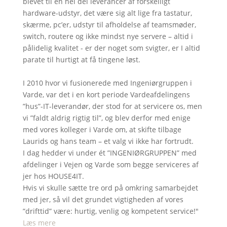
blevet til en hel del leverancer af forskelligt
hardware-udstyr, det være sig alt lige fra tastatur,
skærme, pc’er, udstyr til afholdelse af teamsmøder,
switch, routere og ikke mindst nye servere – altid i
pålidelig kvalitet - er der noget som svigter, er I altid
parate til hurtigt at få tingene løst.
I 2010 hvor vi fusionerede med Ingeniørgruppen i
Varde, var det i en kort periode Vardeafdelingens
”hus”-IT-leverandør, der stod for at servicere os, men
vi ”faldt aldrig rigtig til”, og blev derfor med enige
med vores kolleger i Varde om, at skifte tilbage
Laurids og hans team – et valg vi ikke har fortrudt.
I dag hedder vi under ét ”INGENIØRGRUPPEN” med
afdelinger i Vejen og Varde som begge serviceres af
jer hos HOUSE4IT.
Hvis vi skulle sætte tre ord på omkring samarbejdet
med jer, så vil det grundet vigtigheden af vores
”drifttid” være: hurtig, venlig og kompetent service!"
Læs mere