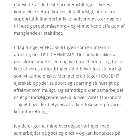
oplevede, at de fleste problemstillinger i vores
komplekse set-up kræver detailindsigt, at en stor
supportafdeling derfor ikke nødvendigvis er nøglen
til hurtig problemløsning – og vi mærkede effekten af
manglende IT stabilitet.
I dag fungerer HOUSE4IT igen som en intern IT
afdeling hos DST-CHEMICALS. Det betyder ikke, at
der aldrig smutter en opgave i travlheden – og heller
ikke at vores udfordringer altid bliver løst så hurtigt,
som vi kunne ønske. Men generelt tager HOUSE4IT
ejerskab og yder support og sparring så hurtigt og
effektivt som muligt. Og samtidig sikrer samarbejdet
os et grundlæggende overblik over vores IT økonomi
– og et flow, der betyder, at vi kan fokusere på vores
kerneforretning.
Jeg deler gerne mine hverdagserfaringer med
samarbejdet på godt og ondt – og kan kontaktes på