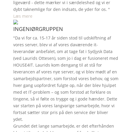
ligeværd - dette mærker vi i særdeleshed og vi er
dybt taknemlige for den indsats, de yder for os. "
Læs mere
INGENIØRGRUPPEN
"Da vi for ca. 15-17 år siden stod til udskiftning af
vores server, blev vi af vores daværende it-
leverandør anbefalet, om at tage fat i Sydjysk Data
(ved Laurids Ottesen), som jo i dag er fusioneret med
HOUSE4IT. Laurids kom dengang til at stå for
leverancen af vores nye server, og vi blev mødt af en
samarbejdspartner, som forstod vores behov, og som
hver gang uopfordret fulgte op, når der blev hjulpet
med et IT-problem – og som forstod at forklare os
tingene, så vi følte os trygge og i gode hænder. Dette
var starten på vores langvarige samarbejde, hvor vi
fortsat sætter stor pris på den service der bliver
ydet.
Grundet det lange samarbejde, er det efterhånden